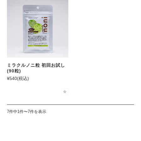
閉じる
ミラクルノニ粒 初回お試し
(90粒)
検 索
¥540
(税込)
7件中1件〜7件を表示