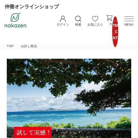
仲善オンラインショップ
__I
カート
ログイン
検索
お気に入り
MENU
TM
_C
NT
__
TOP
お試し商品