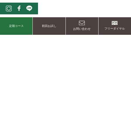
定期コース
初回お試し
フリーダイヤル
お問い合わせ
新規会員登録300P
アジアンハーブレストラン
株式会社仲善
カフェくるくま