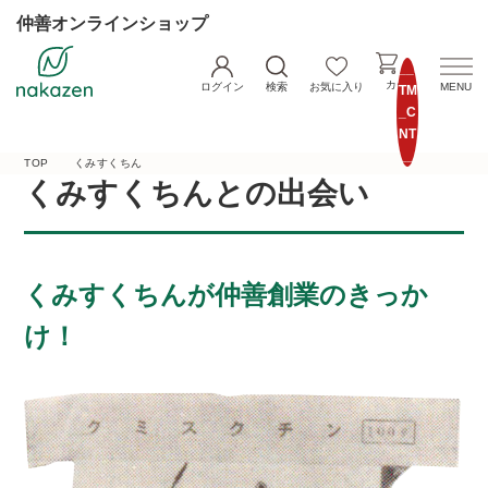
仲善オンラインショップ
__I
カート
ログイン
検索
お気に入り
MENU
TM
_C
NT
__
TOP
くみすくちん
くみすくちんとの出会い
くみすくちんが仲善創業のきっか
け！