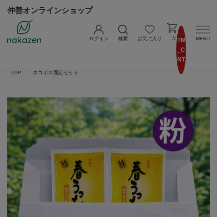
仲善オンラインショップ
__I
カート
ログイン
検索
お気に入り
MENU
TM
_C
NT
__
TOP
ネコポス固定セット